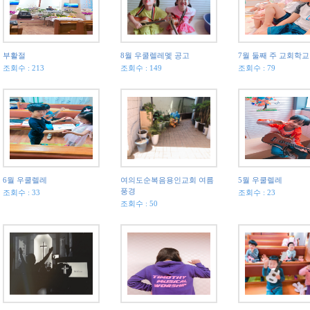
부활절
8월 우쿨렐레멫 공고
7월 둘째 주 교회학교
조회수 : 213
조회수 : 149
조회수 : 79
6월 우쿨렐레
여의도순복음용인교회 여름
5월 우쿨렐레
풍경
조회수 : 33
조회수 : 23
조회수 : 50